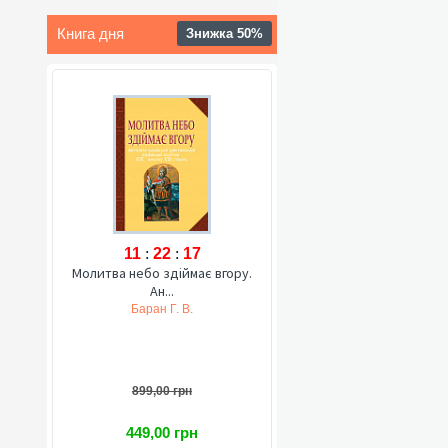
Книга дня
Знижка 50%
11
:
22
:
16
Молитва небо здіймає вгору.
Ан...
Баран Г. В.
899,00 грн
449,00 грн