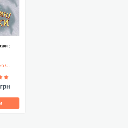
азки :
ко С.
 грн
и