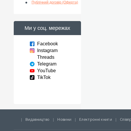
Публічний договір (Оферта)
Ми у соц. мережах
Facebook
Instagram
Threads
Telegram
YouTube
TikTok
Видавництво
Новини
Електронні книги
Співп
|
|
|
|