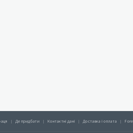
раця
Де придбати
Контактні дані
Доставка і оплата
Fore
|
|
|
|