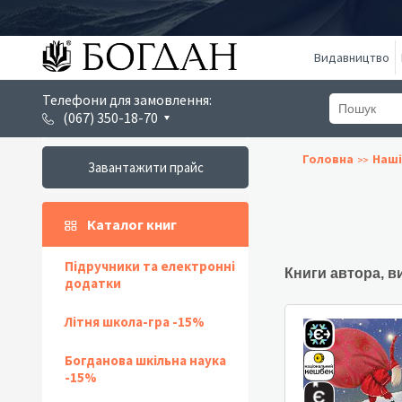
Видавництво
Телефони для замовлення:
(067) 350-18-70
Головна
Наші
Завантажити прайс
Каталог книг
Підручники та електронні
Книги автора, в
додатки
Літня школа-гра -15%
Богданова шкільна наука
-15%