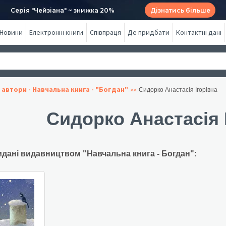
Серія "Чейзіана" ~ знижка 20%
Дізнатись більше
Новини
Електронні книги
Співпраця
Де придбати
Контактні дані
 автори - Навчальна книга - "Богдан"
Сидорко Анастасія Ігорівна
Сидорко Анастасія 
идані видавництвом "Навчальна книга - Богдан":