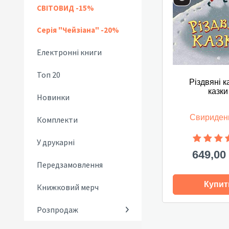
СВІТОВИД -15%
Серія "Чейзіана" -20%
Електронні книги
Топ 20
Різдвяні к
казки
Новинки
Свириден
Комплекти
У друкарні
649,00
Передзамовлення
Купит
Книжковий мерч
Розпродаж