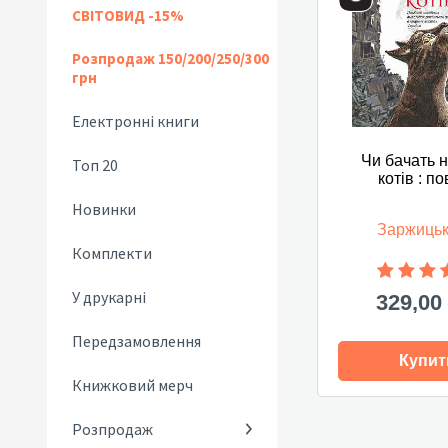
СВІТОВИД -15%
Розпродаж 150/200/250/300
грн
Електронні книги
Чи бачать 
Топ 20
котів : по
Новинки
Заржицьк
Комплекти
У друкарні
329,00
Передзамовлення
Купит
Книжковий мерч
Розпродаж