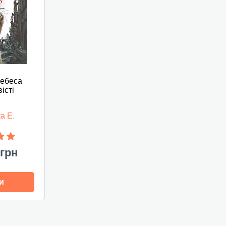
небеса
вісті
а Е.
 грн
и