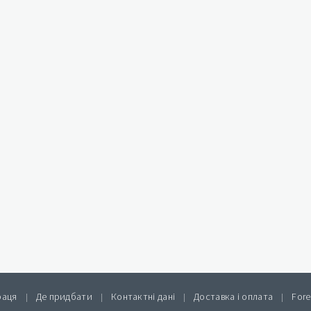
раця
Де придбати
Контактні дані
Доставка і оплата
Fore
|
|
|
|