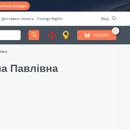
натись більше
Доставка і оплата
Foreign Rights
Вхід
КОШИК
лівна
на Павлівна