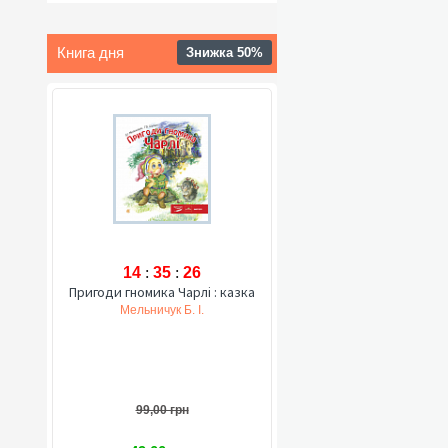
Книга дня
Знижка 50%
14
:
35
:
25
Пригоди гномика Чарлі : казка
Мельничук Б. І.
99,00 грн