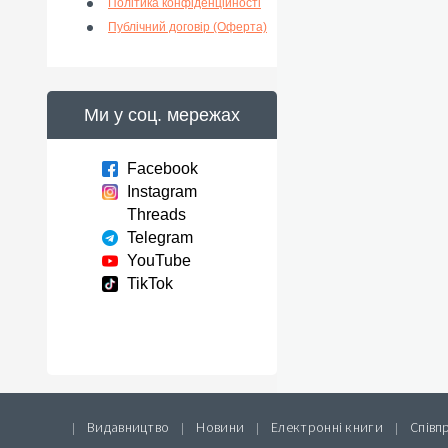
Політика конфіденційності
Публічний договір (Оферта)
Ми у соц. мережах
Facebook
Instagram
Threads
Telegram
YouTube
TikTok
Видавництво
Новини
Електронні книги
Співп
|
|
|
|