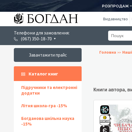
РОЗПРОДАЖ ~ 1
Видавництво
Телефони для замовлення:
(067) 350-18-70
Головна
Наші
Завантажити прайс
Каталог книг
Підручники та електронні
Книги автора, в
додатки
Літня школа-гра -15%
Богданова шкільна наука
-15%