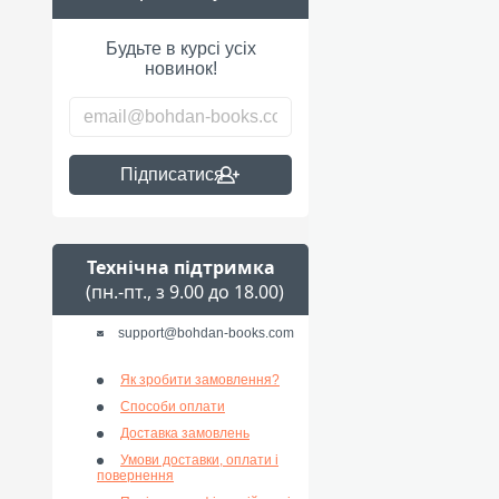
Будьте в курсі усіх
новинок!
Підписатися
Технічна підтримка
(пн.-пт., з 9.00 до 18.00)
support@bohdan-books.com
Як зробити замовлення?
Способи оплати
Доставка замовлень
Умови доставки, оплати і
повернення