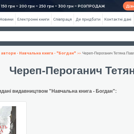
50 грн ~ 200 грн ~ 250 грн ~ 300 грн ~ РОЗПРОДАЖ
Діз
Новини
Електронні книги
Співпраця
Де придбати
Контактні дані
 автори - Навчальна книга - "Богдан"
Череп-Пероганич Тетяна Пав
Череп-Пероганич Тетя
идані видавництвом "Навчальна книга - Богдан":