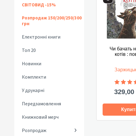
СВІТОВИД -15%
Розпродаж 150/200/250/300
грн
Електронні книги
Чи бачать 
Топ 20
котів : по
Новинки
Заржицьк
Комплекти
У друкарні
329,00
Передзамовлення
Купит
Книжковий мерч
Розпродаж