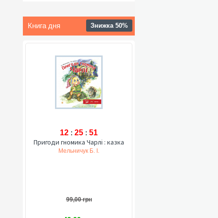
Книга дня
Знижка 50%
12
:
25
:
50
Пригоди гномика Чарлі : казка
Мельничук Б. І.
99,00 грн