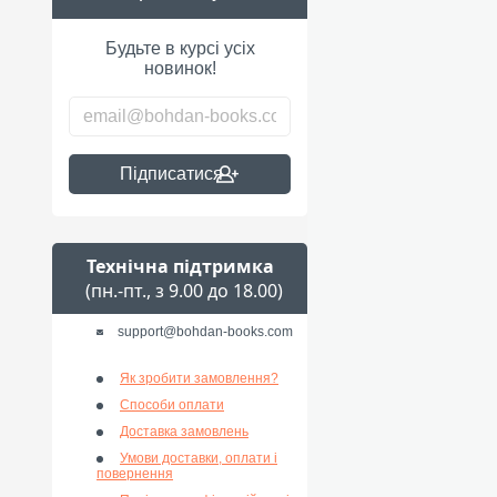
Будьте в курсі усіх
новинок!
Підписатися
Технічна підтримка
(пн.-пт., з 9.00 до 18.00)
support@bohdan-books.com
Як зробити замовлення?
Способи оплати
Доставка замовлень
Умови доставки, оплати і
повернення