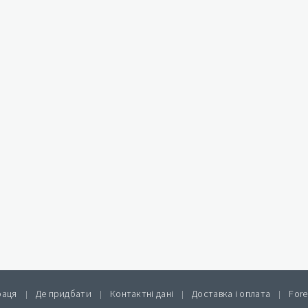
раця
Де придбати
Контактні дані
Доставка і оплата
Fore
|
|
|
|