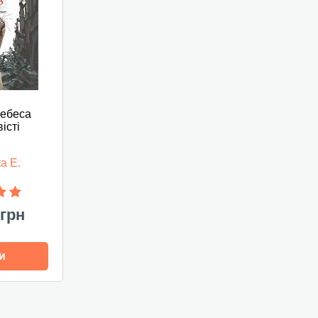
небеса
вісті
а Е.
 грн
и