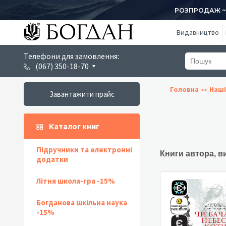
РОЗПРОДАЖ ~ 1
Видавництво
Телефони для замовлення:
(067) 350-18-70
Головна
Наші
Завантажити прайс
Каталог книг
Підручники та електронні
Книги автора, в
додатки
Літня школа-гра -15%
Богданова шкільна наука
-15%