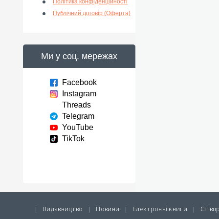
Політика конфіденційності
Публічний договір (Оферта)
Ми у соц. мережах
Facebook
Instagram
Threads
Telegram
YouTube
TikTok
Видавництво
Новини
Електронні книги
Співп
|
|
|
|