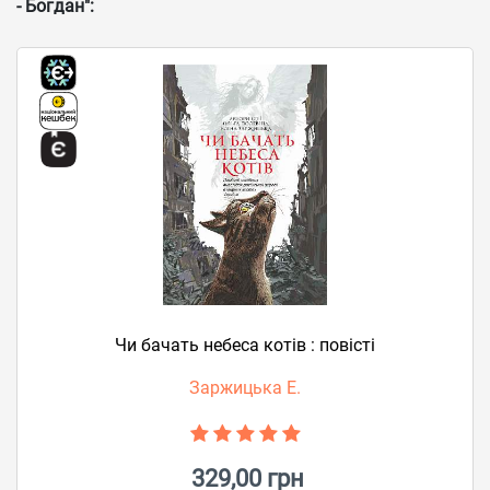
- Богдан":
Чи бачать небеса котів : повісті
Заржицька Е.
329,00 грн