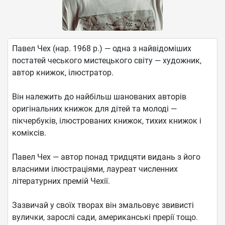
Павел Чех (нар. 1968 р.) — одна з найвідоміших
постатей чеського мистецького світу — художник,
автор книжок, ілюстратор.
Він належить до найбільш шанованих авторів
оригінальних книжок для дітей та молоді —
пікчербуків, ілюстрованих книжок, тихих книжок і
коміксів.
Павел Чех — автор понад тридцяти видань з його
власними ілюстраціями, лауреат численних
літературних премій Чехії.
Зазвичай у своїх творах він змальовує звивисті
вулички, зарослі сади, американські прерії тощо.