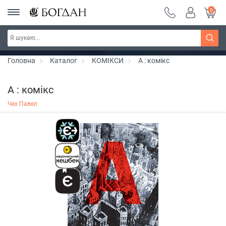
0
Серія "Чейзіана" ~ знижка 20%
Дізнатись більше
Головна
Каталог
КОМІКСИ
А : комікс
А : комікс
Чех Павел