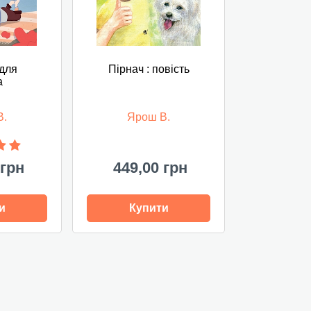
 для
Пірнач : повість
а
В.
Ярош В.
 грн
449,00 грн
и
Купити