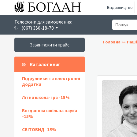
Видавництво
Телефони для замовлення:
(067) 350-18-70
Головна
Наші
Завантажити прайс
Каталог книг
Підручники та електронні
додатки
Літня школа-гра -15%
Богданова шкільна наука
-15%
СВІТОВИД -15%