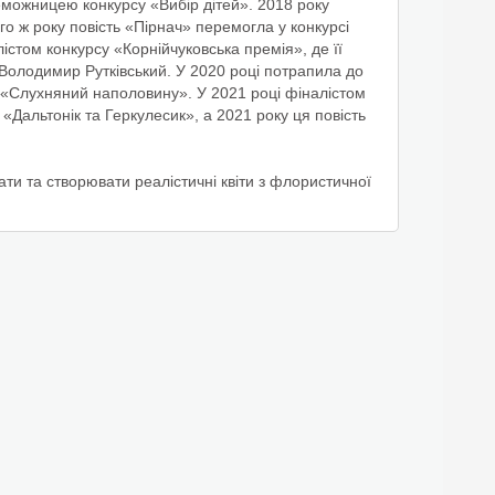
реможницею конкурсу «Вибір дітей». 2018 року
о ж року повість «Пірнач» перемогла у конкурсі
істом конкурсу «Корнійчуковська премія», де її
и Володимир Рутківський. У 2020 році потрапила до
ей «Слухняний наполовину». У 2021 році фіналістом
в «Дальтонік та Геркулесик», а 2021 року ця повість
ти та створювати реалістичні квіти з флористичної