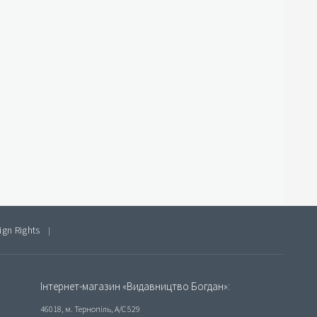
ign Rights
|
Інтернет-магазин «Видавництво Богдан»:
46018, м. Тернопіль, А/С 529