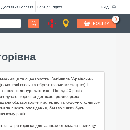
Доставка і оплата
Foreign Rights
Вхід
КОШИК
горівна
сьменниця та сценаристка. Закінчила Український
початкові класи та образотворче мистецтво) і
вченка (тележурналістика). Понад 20 років
іоведучою, кореспонденткою, режисеркою,
ладала образотворче мистецтво та художню культуру
почала писати оповідання, багато з яких були
їнському радіо.
длітків «Три горішки для Сашка» отримала найвищу