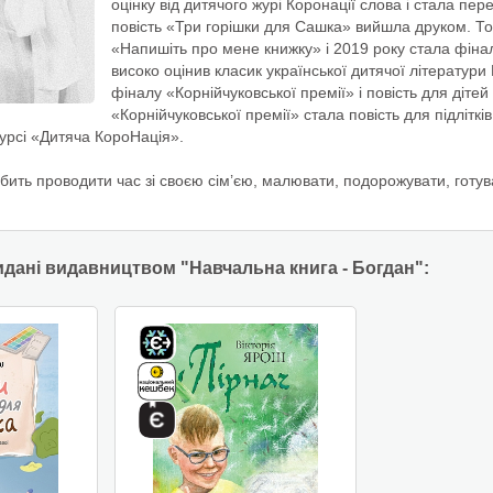
оцінку від дитячого журі Коронації слова і стала пе
повість «Три горішки для Сашка» вийшла друком. Тог
«Напишіть про мене книжку» і 2019 року стала фінал
високо оцінив класик української дитячої літератур
фіналу «Корнійчуковської премії» і повість для діт
«Корнійчуковської премії» стала повість для підліткі
урсі «Дитяча КороНація».
бить проводити час зі своєю сім’єю, малювати, подорожувати, готува
идані видавництвом "Навчальна книга - Богдан":