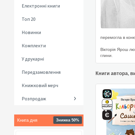
Електронні книги
Топ 20
Новинки
перемогла в конк
Комплекти
Вікторія Ярош лю
глини.
У друкарні
Передзамовлення
Книги автора, в
Книжковий мерч
Розпродаж
Книга дня
Знижка 50%