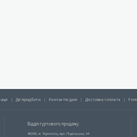
раця
Де придбати
Контактні дані
Доставка і оплата
Fore
|
|
|
|
Відділ гуртового продажу:
46008, м. Тернопіль, вул. Подільська, 44