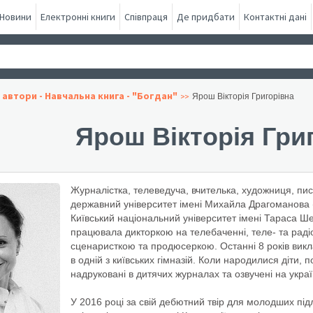
Новини
Електронні книги
Співпраця
Де придбати
Контактні дані
 автори - Навчальна книга - "Богдан"
Ярош Вікторія Григорівна
Ярош Вікторія Гри
Журналістка, телеведуча, вчителька, художниця, пи
державний університет імені Михайла Драгоманова (
Київський національний університет імені Тараса Ше
працювала дикторкою на телебаченні, теле- та рад
сценаристкою та продюсеркою. Останні 8 років вик
в одній з київських гімназій. Коли народилися діти, 
надруковані в дитячих журналах та озвучені на укра
У 2016 році за свій дебютний твір для молодших пі