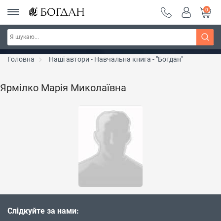
0
Серія "Чейзіана" ~ знижка 20%
Дізнатись більше
Головна
Наші автори - Навчальна книга - "Богдан"
Ярмілко Марія Миколаївна
Слідкуйте за нами: