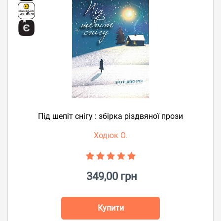
Під шепіт снігу : збірка різдвяної прози
Ходюк О.
349,00 грн
Купити