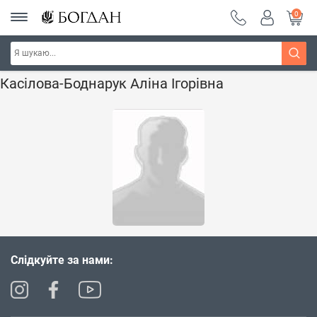
0
Головна
Наші автори - Навчальна книга - "Богдан"
Касілова-Боднарук Аліна Ігорівна
Слідкуйте за нами: