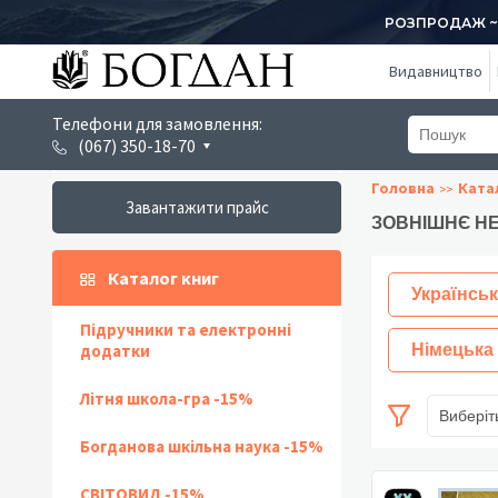
РОЗПРОДАЖ ~ 1
Видавництво
Телефони для замовлення:
(067) 350-18-70
Головна
Ката
Завантажити прайс
ЗОВНІШНЄ НЕ
Каталог книг
Українськ
Підручники та електронні
додатки
Німецька
Літня школа-гра -15%
Виберіт
Богданова шкільна наука -15%
СВІТОВИД -15%