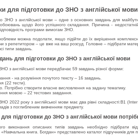
ки для підготовки до ЗНО з англійської мови
до ЗНО з англійської мови – одне з основних завдань для майбутн
обоювань щодо його успішного складання. Причина - недостатній
відповідність програми вимогам ЗНО.
роблеми можна подолати, якщо підійти до їх вирішення комплексн
и з репетитором – це вже на ваш розсуд. Головне – підібрати матері
сі типи завдань.
дань для підготовки до ЗНО з англійської мови
 ЗНО з англійської мови передбачає 59 завдань різної форми:
ання - на розуміння почутого тексту – 16 завдань.
я (22 тести).
. Потрібно створити власне висловлення на задану тематику.
ння мовою – 22 тестових завдання.
НО 2022 року з англійської мови має два рівні складності:В1 (Inter
кладів з поглибленим вивченням предмету.
и для підготовки до ЗНО з англійської мови потріб
го виконання описаних типів завдань необхідно підібрати від
«Навчальна книга. Богдан» представлено каталог підручників для пі