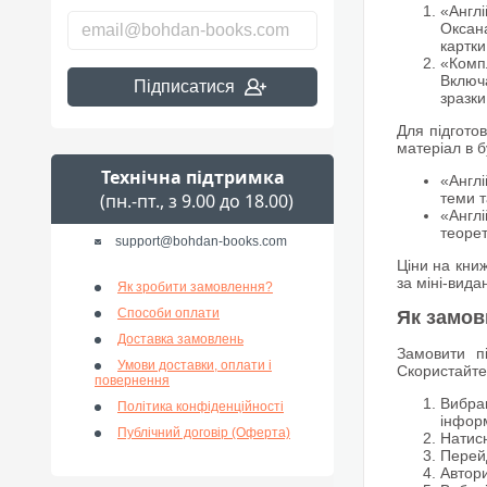
«Англі
Оксан
картк
«Компл
Включа
Підписатися
зразки
Для підгото
матеріал в б
Технічна підтримка
«Англі
(пн.-пт., з 9.00 до 18.00)
теми т
«Англі
теорет
support@bohdan-books.com
Ціни на книж
за міні-вида
Як зробити замовлення?
Способи оплати
Як замов
Доставка замовлень
Замовити п
Умови доставки, оплати і
Скористайте
повернення
Вибрав
Політика конфіденційності
інформ
Публічний договір (Оферта)
Натисн
Перей
Автори