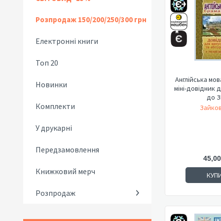
Розпродаж 150/200/250/300 грн
Електронні книги
Топ 20
Англійська мова
Новинки
міні-довідник 
до З
Комплекти
Зайков
У друкарні
Передзамовлення
45,00
Книжковий мерч
КУП
Розпродаж