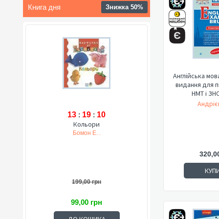
Книга дня
Знижка 50%
Англійська мов
видання для п
НМТ і ЗНО.
Андріє
13
:
19
:
09
Кольори
Бомон Е. .
320,0
КУП
199,00 грн
99,00 грн