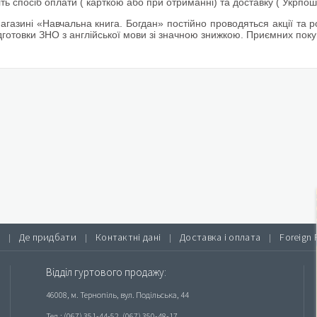
ть спосіб оплати ( карткою або при отриманні) та доставку ( Укрп
агазині «Навчальна книга. Богдан» постійно проводяться акції та р
дготовки ЗНО з англійської мови зі значною знижкою. Приємних покупо
Де придбати
Контактні дані
Доставка і оплата
Foreign 
|
|
|
|
Відділ гуртового продажу:
46008, м. Тернопіль, вул. Подільська, 44
Тел.: (067) 351-44-52, (067) 350-48-17