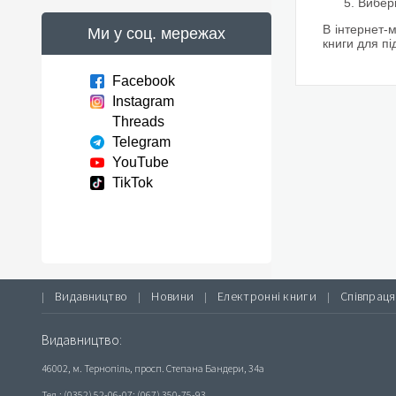
Вибері
В інтернет-м
Ми у соц. мережах
книги для пі
Facebook
Instagram
Threads
Telegram
YouTube
TikTok
Видавництво
Новини
Електронні книги
Співпраця
|
|
|
|
Видавництво:
46002, м. Тернопіль, просп. Степана Бандери, 34а
Тел.: (0352) 52-06-07; (067) 350-75-93