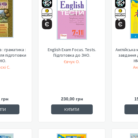
 : граматика :
English Exam Focus. Tests.
Англійська 
для підготовки
Підготовка до ЗНО.
завдання 
НО.
НМ
Євчук О.
скі С.
Ан
 грн
230,00 грн
1
ИТИ
КУПИТИ