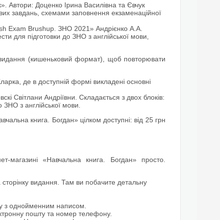
к». Автори: Доценко Ірина Василівна та Євчук
вих завдань, схемами заповнення екзаменаційної
ish Exam Brushup. ЗНО 2021» Андрієнко А.А.
сти для підготовки до ЗНО з англійської мови,
ні-видання (кишеньковий формат), щоб повторювати
ларка, де в доступній формі викладені основні
вскі Світлани Андріївни. Складається з двох блоків:
о ЗНО з англійської мови.
авчальна книга. Богдан» цілком доступні: від 25 грн
ет-магазині «Навчальна книга. Богдан» просто.
 сторінку видання. Там ви побачите детальну
ку з однойменним написом.
ектронну пошту та номер телефону.