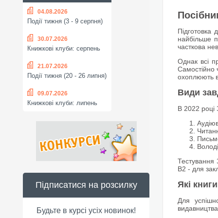
04.08.2026
Посібни
Події тижня (3 - 9 серпня)
Підготовка 
найбільше п
30.07.2026
часткова не
Книжкові клуби: серпень
Однак всі п
21.07.2026
Самостійно ч
Події тижня (20 - 26 липня)
охоплюють в
Види зав
09.07.2026
Книжкові клуби: липень
В 2022 році
Аудіюв
Читанн
Письмо
Володі
Тестування З
В2 - для за
Які книг
Підписатися на розсилку
Для успішно
видавництва 
Будьте в курсі усіх новинок!