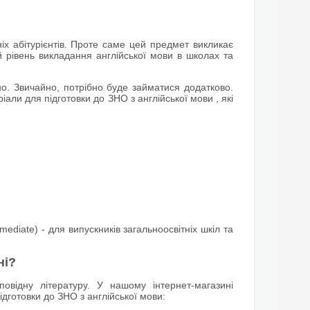
іх абітурієнтів. Проте саме цей предмет викликає
 рівень викладання англійської мови в школах та
о. Звичайно, потрібно буде займатися додатково.
али для підготовки до ЗНО з англійської мови , які
mediate) - для випускників загальноосвітніх шкіл та
ні?
повідну літературу. У нашому інтернет-магазині
дготовки до ЗНО з англійської мови: