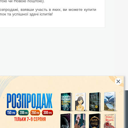
оштою чи Новою поштою).
озпродажі, взявши участь в яких, ви можете купити
к та успішної здачі іспитів!
Rights
|
Інтернет-магазин «Видавництво Богдан»:
46018, м. Тернопіль, А/С 529
Тел.: (067) 350-18-70, (066) 727-17-62