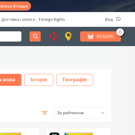
натись більше
Доставка і оплата
Foreign Rights
Вхід
КОШИК
а мова
Історія
Географія
За рейтингом