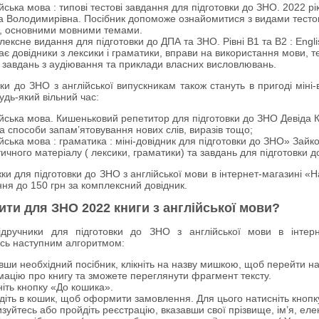
йська мова : типові тестові завдання для підготовки до ЗНО. 2022 рі
а Володимирівна. Посібник допоможе ознайомитися з видами тесто
и, основними мовними темами.
ексне видання для підготовки до ДПА та ЗНО. Рівні В1 та В2 : Engl
є довідники з лексики і граматики, вправи на використання мови, те
 завдань з аудіювання та приклади власних висловлювань.
вки до ЗНО з англійської випускникам також стануть в пригоді мі
удь-який вільний час:
йська мова. Кишеньковий репетитор для підготовки до ЗНО Девіда К
а способи запам’ятовування нових слів, виразів тощо;
йська мова : граматика : міні-довідник для підготовки до ЗНО» Зайко
ичного матеріалу ( лексики, граматики) та завдань для підготовки д
ки для підготовки до ЗНО з англійської мови в інтернет-магазині «Н
ння до 150 грн за комплексний довідник.
ити для ЗНО 2022 книги з англійської мови?
ідручники для підготовки до ЗНО з англійської мови в інтерн
сь наступним алгоритмом:
ши необхідний посібник, клікніть на назву мишкою, щоб перейти на
ацію про книгу та зможете переглянути фрагмент тексту.
іть кнопку «До кошика».
діть в кошик, щоб оформити замовлення. Для цього натисніть кноп
зуйтесь або пройдіть реєстрацію, вказавши свої прізвище, ім’я, ел