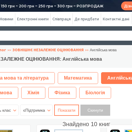
50 грн ~ 200 грн ~ 250 грн ~ 300 грн ~ РОЗПРОДАЖ
Діз
Новини
Електронні книги
Співпраця
Де придбати
Контактні дані
лог
ЗОВНІШНЄ НЕЗАЛЕЖНЕ ОЦІНЮВАННЯ
Англійська мова
ЗАЛЕЖНЕ ОЦІНЮВАННЯ: Англійська мова
а мова та література
Математика
Англійськ
 мова
Хімія
Фізика
Біологія
ь клас
єПідтримка
Показати
Знайдено
10
книг