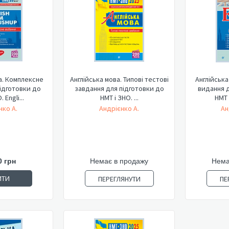
а. Комплексне
Англійська мова. Типові тестові
Англійська
ідготовки до
завдання для підготовки до
видання д
 Engli...
НМТ і ЗНО. ...
НМТ і
нко А.
Андрієнко А.
Ан
0 грн
Немає в продажу
Нема
ИТИ
ПЕРЕГЛЯНУТИ
ПЕ