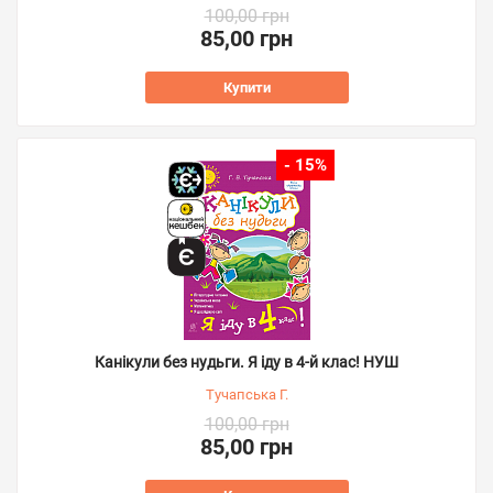
100,00 грн
85,00 грн
Купити
- 15%
Канікули без нудьги. Я іду в 4-й клас! НУШ
Тучапська Г.
100,00 грн
85,00 грн