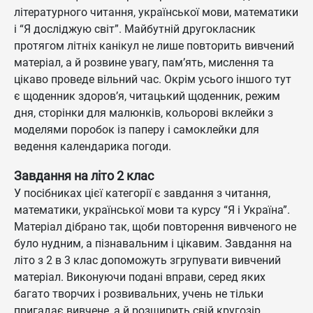
літературного читання, української мови, математики
і “Я досліджую світ”. Майбутній другокласник
протягом літніх канікул не лише повторить вивчений
матеріал, а й розвине увагу, пам’ять, мислення та
цікаво проведе вільний час. Окрім усього іншого тут
є щоденник здоров’я, читацький щоденник, режим
дня, сторінки для малюнків, кольорові вклейки з
моделями поробок із паперу і самоклейки для
ведення календарика погоди.
Завдання на літо 2 клас
У посібниках цієї категорії є завдання з читання,
математики, української мови та курсу “Я і Україна”.
Матеріал дібрано так, щоби повторення вивченого не
було нудним, а пізнавальним і цікавим. Завдання на
літо з 2 в 3 клас допоможуть згрупувати вивчений
матеріал. Виконуючи подані вправи, серед яких
багато творчих і розвивальних, учень не тільки
пригадає вивчене, а й розширить свій кругозір.