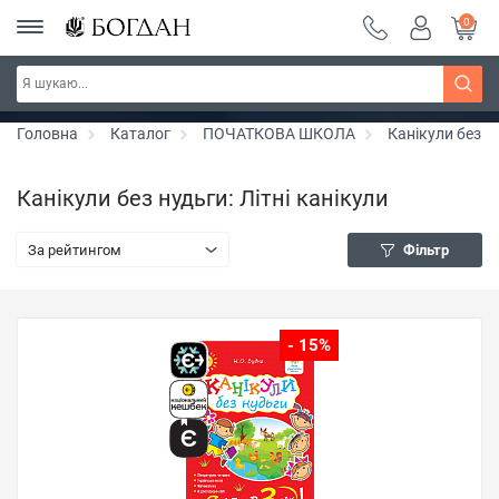
0
РОЗПРОДАЖ ~ 150 грн ~ 200 грн ~ 250 грн ~
Дізнатись більше
300 грн ~ РОЗПРОДАЖ
Головна
Каталог
ПОЧАТКОВА ШКОЛА
Канікули без н
Канікули без нудьги: Літні канікули
За рейтингом
Фільтр
- 15%