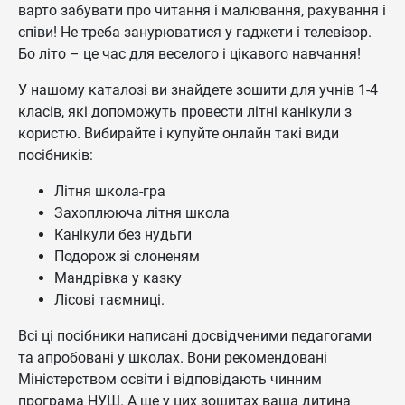
варто забувати про читання і малювання, рахування і
співи! Не треба занурюватися у гаджети і телевізор.
Бо літо – це час для веселого і цікавого навчання!
У нашому каталозі ви знайдете зошити для учнів 1-4
класів, які допоможуть провести літні канікули з
користю. Вибирайте і купуйте онлайн такі види
посібників:
Літня школа-гра
Захоплююча літня школа
Канікули без нудьги
Подорож зі слоненям
Мандрівка у казку
Лісові таємниці.
Всі ці посібники написані досвідченими педагогами
та апробовані у школах. Вони рекомендовані
Міністерством освіти і відповідають чинним
програма НУШ. А ще у цих зошитах ваша дитина