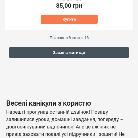
85,00 грн
Купити
Показано
8
книг з
18
Завантажити ще
Веселі канікули з користю
Нарешті пролунав останній дзвінок! Позаду
залишилися уроки, домашні завдання, попереду –
довгоочікуваний відпочинок! Але це аж ніяк не
привід заховати подалі усі підручники і зошити! Не