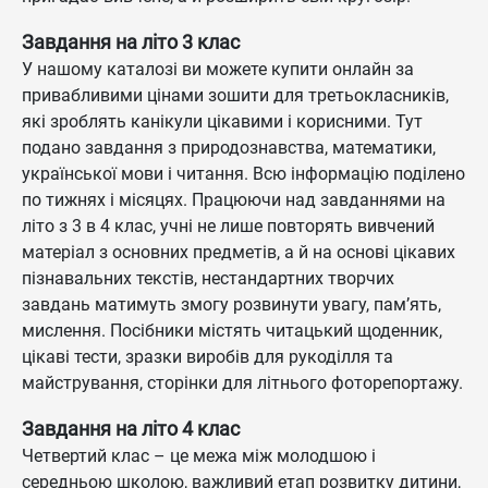
Завдання на літо 3 клас
У нашому каталозі ви можете купити онлайн за
привабливими цінами зошити для третьокласників,
які зроблять канікули цікавими і корисними. Тут
подано завдання з природознавства, математики,
української мови і читання. Всю інформацію поділено
по тижнях і місяцях. Працюючи над завданнями на
літо з 3 в 4 клас, учні не лише повторять вивчений
матеріал з основних предметів, а й на основі цікавих
пізнавальних текстів, нестандартних творчих
завдань матимуть змогу розвинути увагу, пам’ять,
мислення. Посібники містять читацький щоденник,
цікаві тести, зразки виробів для рукоділля та
майстрування, сторінки для літнього фоторепортажу.
Завдання на літо 4 клас
Четвертий клас – це межа між молодшою і
середньою школою, важливий етап розвитку дитини,