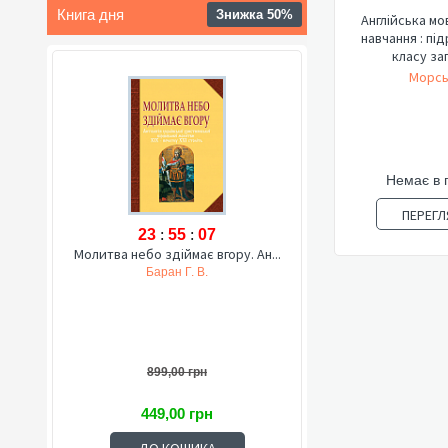
Книга дня
Знижка 50%
Англійська мов
навчання : підручник для 7
класу заг
Морсь
Немає в 
ПЕРЕГЛ
23
:
55
:
06
Молитва небо здіймає вгору. Ан...
Баран Г. В.
899,00 грн
449,00 грн