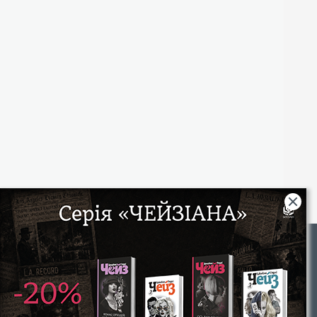
Rights
|
Інтернет-магазин «Видавництво Богдан»:
46018, м. Тернопіль, А/С 529
Тел.: (067) 350-18-70, (066) 727-17-62