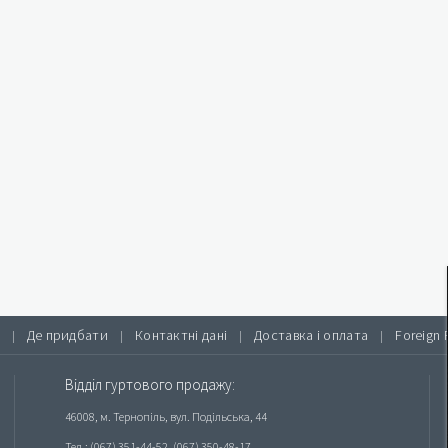
Де придбати
Контактні дані
Доставка і оплата
Foreign 
|
|
|
|
Відділ гуртового продажу:
46008, м. Тернопіль, вул. Подільська, 44
Тел.: (067) 351-44-52, (067) 350-48-17