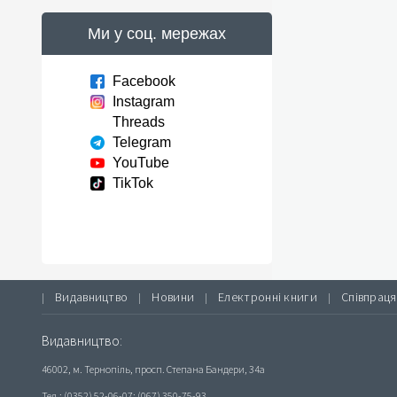
Ми у соц. мережах
Facebook
Instagram
Threads
Telegram
YouTube
TikTok
Видавництво
Новини
Електронні книги
Співпраця
|
|
|
|
Видавництво:
46002, м. Тернопіль, просп. Степана Бандери, 34а
Тел.: (0352) 52-06-07; (067) 350-75-93