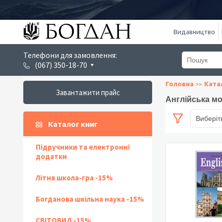
Видавництво
Телефони для замовлення:
(067) 350-18-70
Головна
Ката
Завантажити прайс
Англійська мо
Виберіт
Каталог книг
Підручники та електронні
додатки
Літня школа-гра -15%
Богданова шкільна наука -15%
СВІТОВИД -15%