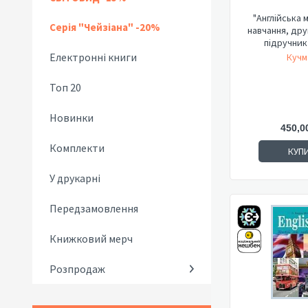
"Англійська м
Серія "Чейзіана" -20%
навчання, дру
підручник 
Електронні книги
Кучм
Топ 20
Новинки
450,0
Комплекти
КУП
У друкарні
Передзамовлення
Книжковий мерч
Розпродаж