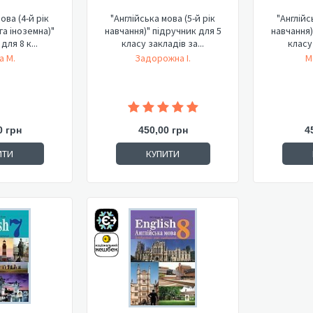
ова (4-й рік
"Англійська мова (5-й рік
"Англійс
га іноземна)"
навчання)" підручник для 5
навчання)
для 8 к...
класу закладів за...
класу 
а М.
Задорожна І.
М
0 грн
450,00 грн
4
ИТИ
КУПИТИ