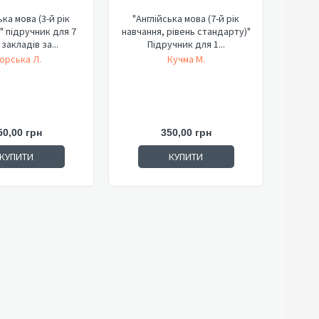
ька мова (3-й рік
"Англійська мова (7-й рік
" підручник для 7
навчання, рівень стандарту)"
закладів за...
Підручник для 1...
орська Л.
Кучма М.
50,00 грн
350,00 грн
КУПИТИ
КУПИТИ