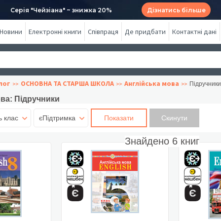
Серія "Чейзіана" ~ знижка 20%
Дізнатись більше
Новини
Електронні книги
Співпраця
Де придбати
Контактні дані
лог
ОСНОВНА ТА СТАРША ШКОЛА
Англійська мова
Підручники
ва: Підручники
ь клас
єПідтримка
Показати
Знайдено
6
книг