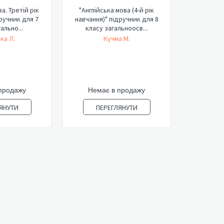
а. Третій рік
"Англійська мова (4-й рік
навчання)" підручник для 8
ально...
класу загальноосв...
ка Л.
Кучма М.
продажу
Немає в продажу
ЯНУТИ
ПЕРЕГЛЯНУТИ