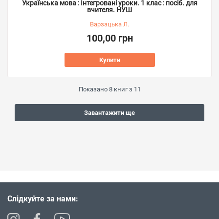
Українська мова : Інтегровані уроки. 1 клас : посіб. для
вчителя. НУШ
Варзацька Л.
100,00 грн
Купити
Показано
8
книг з
11
Завантажити ще
Слідкуйте за нами: