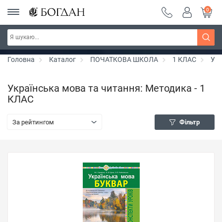
0
Серія "Чейзіана" ~ знижка 20%
Дізнатись більше
Головна
Каталог
ПОЧАТКОВА ШКОЛА
1 КЛАС
Укр
Українська мова та читання: Методика - 1
КЛАС
За рейтингом
Фільтр