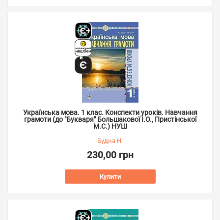
Українська мова. 1 клас. Конспекти уроків. Навчання
грамоти (до "Букваря" Большакової І.О., Пристінської
М.С.) НУШ
Будна Н.
230,00 грн
Купити