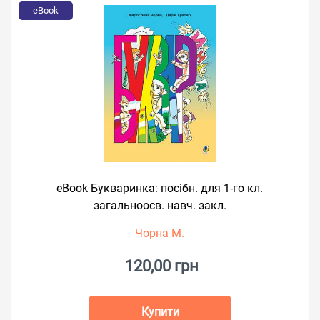
eBook
eBook Букваринка: посібн. для 1-го кл.
загальноосв. навч. закл.
Чорна М.
120,00 грн
Купити