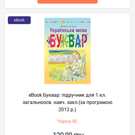
eBook
eBook Буквар: підручник для 1 кл.
загальноосв. навч. закл.(за програмою
2012 р.)
Чорна М.