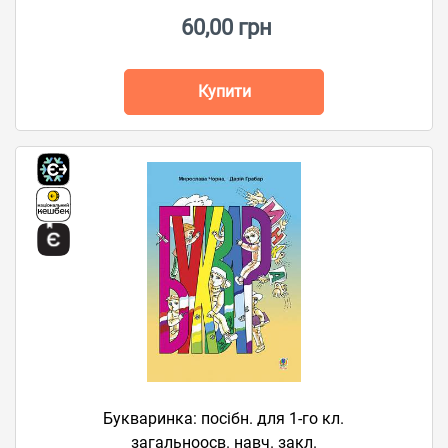
60,00 грн
Купити
Букваринка: посібн. для 1-го кл.
загальноосв. навч. закл.