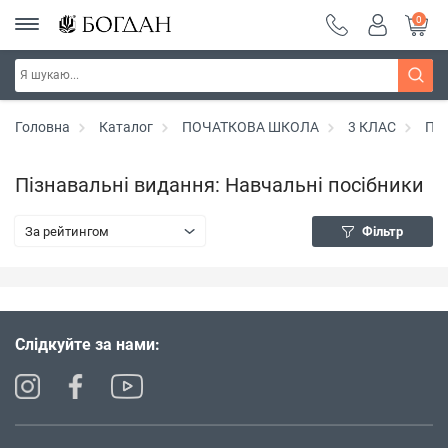
0
Головна
Каталог
ПОЧАТКОВА ШКОЛА
3 КЛАС
Піз
Пізнавальні видання: Навчальні посібники
За рейтингом
Фільтр
Слідкуйте за нами: