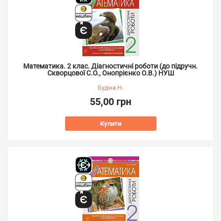
Математика. 2 клас. Діагностичні роботи (до підручн.
Скворцової С.О., Онопрієнко О.В.) НУШ
Будна Н.
55,00 грн
Купити