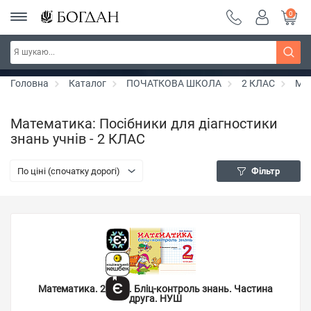
0
Серія "Чейзіана" ~ знижка 20%
Дізнатись більше
Головна
Каталог
ПОЧАТКОВА ШКОЛА
2 КЛАС
Ма
Математика: Посібники для діагностики
знань учнів - 2 КЛАС
По ціні (спочатку дорогі)
Фільтр
Математика. 2 клас. Бліц-контроль знань. Частина
друга. НУШ