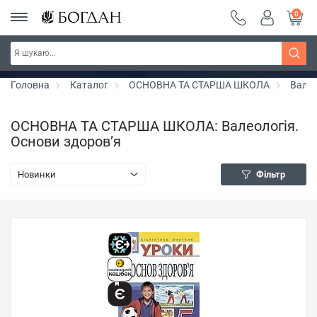
0
РОЗПРОДАЖ ~ 150 грн ~ 200 грн ~ 250 грн ~
Дізнатись більше
300 грн ~ РОЗПРОДАЖ
Головна
Каталог
ОСНОВНА ТА СТАРША ШКОЛА
Валео
ОСНОВНА ТА СТАРША ШКОЛА: Валеологія.
Основи здоров’я
Новинки
Фільтр