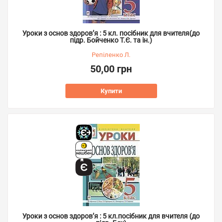
Уроки з основ здоров’я : 5 кл. посібник для вчителя(до
підр. Бойченко Т.Є. та ін.)
Репіленко Л.
50,00 грн
Купити
Уроки з основ здоров’я : 5 кл.посібник для вчителя (до