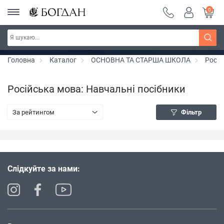
0
РОЗПРОДАЖ ~ 150 грн ~ 200 грн ~ 250 грн ~
Дізнатись більше
300 грн ~ РОЗПРОДАЖ
Головна
Каталог
ОСНОВНА ТА СТАРША ШКОЛА
Росій
Російська мова: Навчальні посібники
За рейтингом
Фільтр
Слідкуйте за нами: