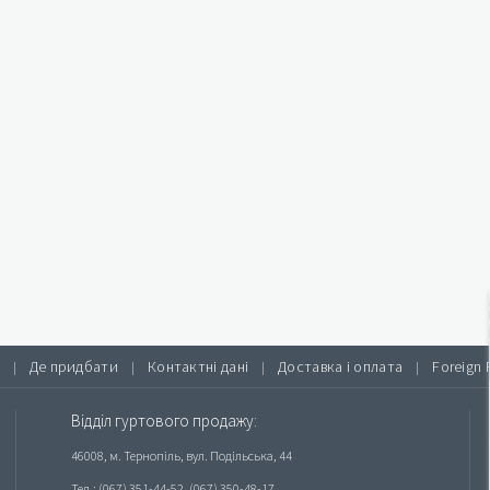
Де придбати
Контактні дані
Доставка і оплата
Foreign 
|
|
|
|
Відділ гуртового продажу:
46008, м. Тернопіль, вул. Подільська, 44
Тел.: (067) 351-44-52, (067) 350-48-17