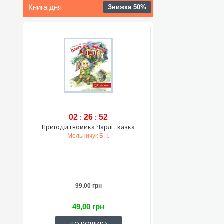
Книга дня
Знижка 50%
02
:
26
:
51
Пригоди гномика Чарлі : казка
Мельничук Б. І.
99,00 грн
49,00 грн