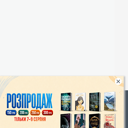
Rights
|
Інтернет-магазин «Видавництво Богдан»:
46018, м. Тернопіль, А/С 529
Тел.: (067) 350-18-70, (066) 727-17-62