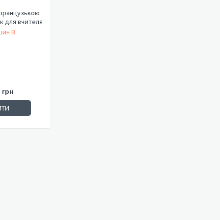
французькою
к для вчителя
шин В.
 грн
ИТИ