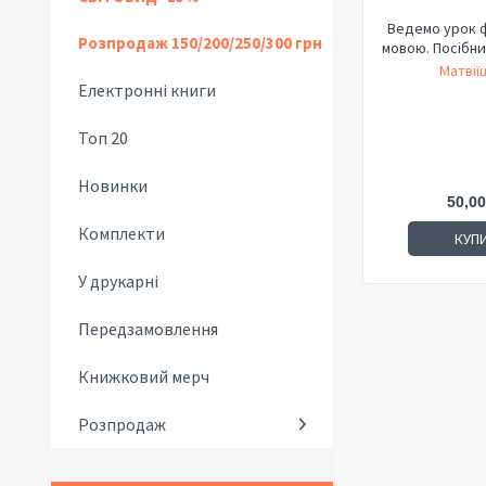
Ведемо урок 
Розпродаж 150/200/250/300 грн
мовою. Посібни
Матвії
Електронні книги
Топ 20
Новинки
50,00
Комплекти
КУП
У друкарні
Передзамовлення
Книжковий мерч
Розпродаж