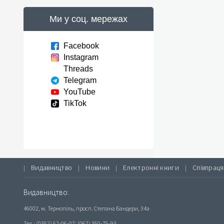
Ми у соц. мережах
Facebook
Instagram
Threads
Telegram
YouTube
TikTok
Видавництво
Новини
Електронні книги
Співпраця
|
|
|
|
Видавництво:
46002, м. Тернопіль, просп. Степана Бандери, 34а
Тел.: (0352) 52-06-07; (067) 350-75-93