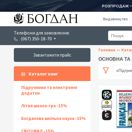
РОЗПРОДАЖ ~ 1
Видавництво
Телефони для замовлення:
(067) 350-18-70
Головна
Ката
Завантажити прайс
ОСНОВНА ТА 
єПідтри
Каталог книг
Підручники та електронні
додатки
Літня школа-гра -15%
Богданова шкільна наука -15%
СВІТОВИД -15%