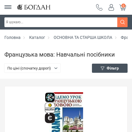
0
Головна
Каталог
ОСНОВНА ТА СТАРША ШКОЛА
Фран
Французька мова: Навчальні посібники
По ціні (спочатку дорогі)
Фільтр