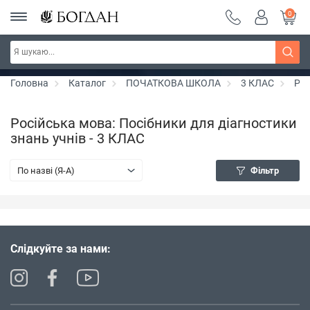
0
Серія "Чейзіана" ~ знижка 20%
Дізнатись більше
Головна
Каталог
ПОЧАТКОВА ШКОЛА
3 КЛАС
Рос
Російська мова: Посібники для діагностики
знань учнів - 3 КЛАС
По назві (Я-А)
Фільтр
Слідкуйте за нами: