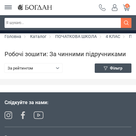
0
РОЗПРОДАЖ ~ 150 грн ~ 200 грн ~ 250 грн ~
Дізнатись більше
300 грн ~ РОЗПРОДАЖ
Головна
Каталог
ПОЧАТКОВА ШКОЛА
4 КЛАС
Пр
Робочі зошити: За чинними підручниками
За рейтингом
Фільтр
Слідкуйте за нами: