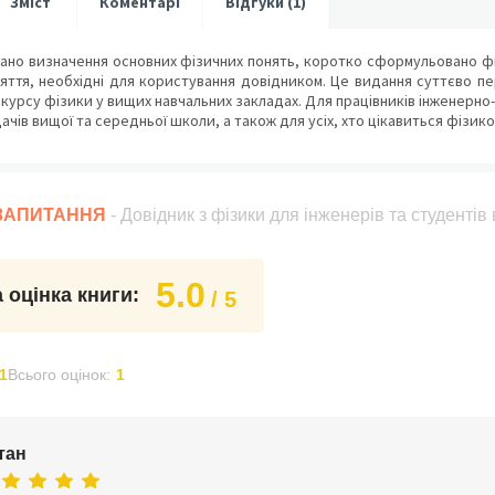
Зміст
Коментарі
Відгуки (1)
ано визначення основних фізичних понять, коротко сформульовано фіз
яття, необхідні для користування довідником. Це видання суттєво пе
 курсу фізики у вищих навчальних закладах. Для працівників інженерно-
ачів вищої та середньої школи, а також для усіх, хто цікавиться фізик
 ЗАПИТАННЯ
- Довідник з фізики для інженерів та студенті
5.0
 оцінка книги:
/ 5
1
Всього оцінок:
1
тан