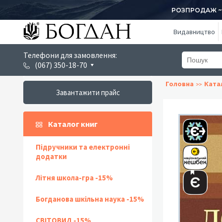
РОЗПРОДАЖ ~ 1
Видавництво
Телефони для замовлення:
(067) 350-18-70
Головна
Ката
Завантажити прайс
Каталог книг
Підручники та електронні
додатки
Літня школа-гра -15%
Богданова шкільна наука -15%
СВІТОВИД -15%