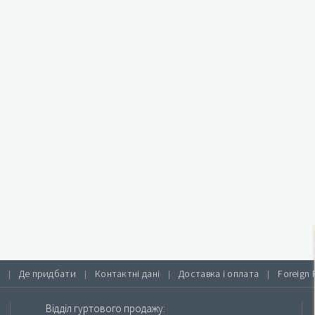
Де придбати
Контактні дані
Доставка і оплата
Foreign 
|
|
|
|
Відділ гуртового продажу: