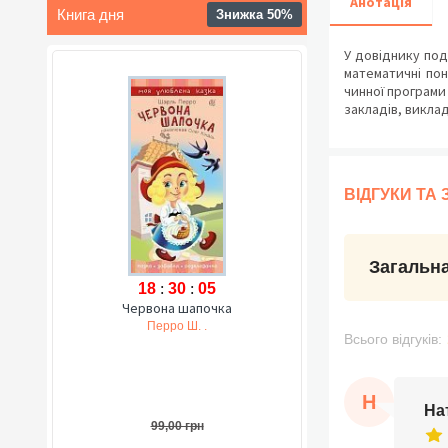
Анотація
Книга дня
Знижка 50%
У довіднику под
математичні пон
чинної програми
закладів, виклад
ВІДГУКИ ТА
Загальна
18
:
30
:
04
Червона шапочка
Перро Ш. .
Всього відгуків:
Н
На
99,00 грн