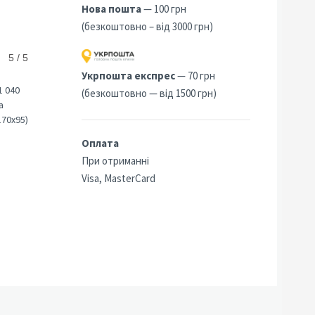
Нова пошта
— 100 грн
(безкоштовно – від 3000 грн)
5 / 5
Укрпошта експрес
— 70 грн
1 040
(безкоштовно — від 1500 грн)
а
170х95)
Оплата
При отриманні
Visa, MasterCard