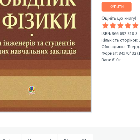
КУПИТИ
Оцініть цю книгу!
ISBN:
966-692-818-3
Кількість сторінок:
Обкладинка:
Тверд
Формат:
84х70/ 32 (
Вага:
610 г