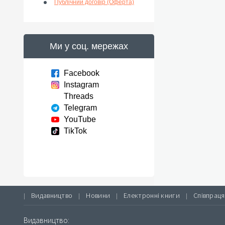
Публічний договір (Оферта)
Ми у соц. мережах
Facebook
Instagram
Threads
Telegram
YouTube
TikTok
Видавництво
Новини
Електронні книги
Співпраця
|
|
|
|
Видавництво: