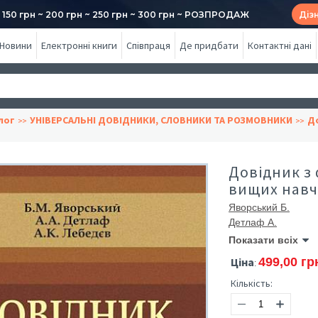
50 грн ~ 200 грн ~ 250 грн ~ 300 грн ~ РОЗПРОДАЖ
Діз
Новини
Електронні книги
Співпраця
Де придбати
Контактні дані
лог
УНІВЕРСАЛЬНІ ДОВІДНИКИ, СЛОВНИКИ ТА РОЗМОВНИКИ
Д
Довідник з 
вищих навч
Яворський Б.
Детлаф А.
Показати всіх
Ціна
499,00 гр
:
Кількість: