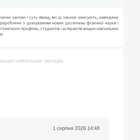
ичні закони і суть явищ, які ці закони описують, наведено
рероблене з урахуванням нових досягнень фізичної науки і
технічного профілю, студентів і аспірантів вищих навчальних
ою
в вищих навчальних закладів.
1 серпня 2026 14:48