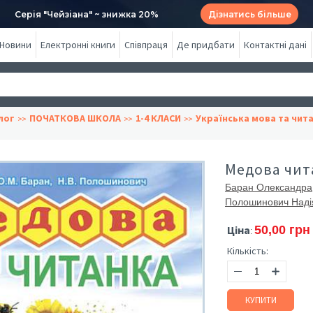
Серія "Чейзіана" ~ знижка 20%
Дізнатись більше
Новини
Електронні книги
Співпраця
Де придбати
Контактні дані
лог
ПОЧАТКОВА ШКОЛА
1-4 КЛАСИ
Українська мова та чит
Медова чита
Баран Олександра
Полошинович Наді
Ціна
50,00 грн
:
Кількість:
КУПИТИ