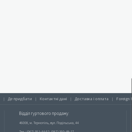
Де придбати
Контактні дані
Доставка і оплата
Foreign 
|
|
|
|
Відділ гуртового продажу:
46008, м. Тернопіль, вул. Подільська, 44
Тел.: (067) 351-44-52, (067) 350-48-17