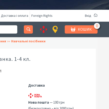
Доставка і оплата
Foreign Rights
Вхід
КОШИК
ання
Навчальні посібники
нка. 1-4 кл.
я
Доставка
Нова пошта
— 100 грн
(безкоштовно – від 3000 грн)