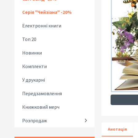
Серія "Чейзіана" -20%
Електронні книги
Топ 20
Новинки
Комплекти
У друкарні
Передзамовлення
Книжковий мерч
Розпродаж
Анотація