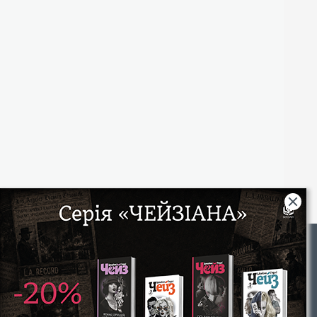
Rights
|
Інтернет-магазин «Видавництво Богдан»:
46018, м. Тернопіль, А/С 529
Тел.: (067) 350-18-70, (066) 727-17-62