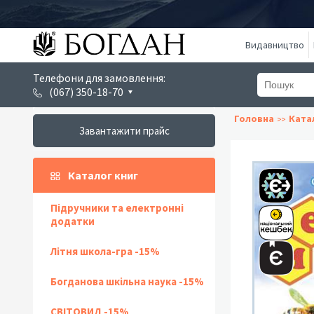
Видавництво
Телефони для замовлення:
(067) 350-18-70
Головна
Ката
Завантажити прайс
Каталог книг
Підручники та електронні
додатки
Літня школа-гра -15%
Богданова шкільна наука -15%
СВІТОВИД -15%