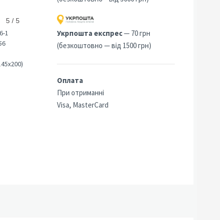
5 / 5
6-1
Укрпошта експрес
— 70 грн
56
(безкоштовно — від 1500 грн)
145х200)
Оплата
При отриманні
Visa, MasterCard