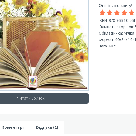
Оцініть цю книгу!
ISBN:
978-966-10-261
Кількість сторінок:
Обкладинка:
М'яка
Формат:
60х84/ 16 (
Вага:
60 г
Читати уривок
Коментарі
Відгуки (1)