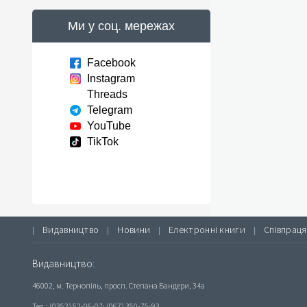
Ми у соц. мережах
Facebook
Instagram
Threads
Telegram
YouTube
TikTok
Видавництво
Новини
Електронні книги
Співпраця
|
|
|
|
Видавництво:
46002, м. Тернопіль, просп. Степана Бандери, 34а
Тел.: (0352) 52-06-07; (067) 350-75-93