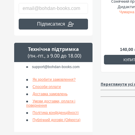
Сонячний пр
Дидактич
Чумарна М
Підписатися
Технічна підтримка
140,00 
(пн.-пт., з 9.00 до 18.00)
КУПИ
support@bohdan-books.com
Як зробити замовлення?
Переглянути усі
Способи оплати
Доставка замовлень
Умови доставки, оплати і
повернення
Політика конфіденційності
Публічний договір (Оферта)