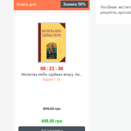
Книга дня
Знижка 50%
Посібник містит
рецепти, кросво
08
:
21
:
35
Молитва небо здіймає вгору. Ан...
Баран Г. В.
899,00 грн
449,00 грн