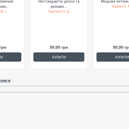
омінчик.
Нестандартні уроки та
Медова читанка.
ни...
виховні ...
Баран О. 
. І.
Партика Н. В.
грн
50,00 грн
50,00 гр
ТИ
КУПИТИ
КУПИТИ
 книги