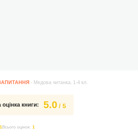
 ЗАПИТАННЯ
- Медова читанка. 1-4 кл.
5.0
 оцінка книги:
/ 5
1
Всього оцінок:
1