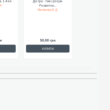
 1-4 кл.
Де гра - там і розум.
Розвиток...
М.
Матвеєва В. Д.
н
50,00 грн
КУПИТИ