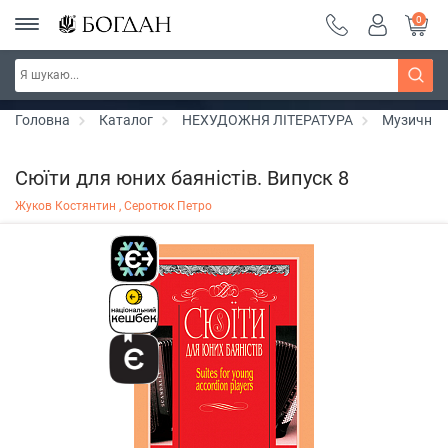
0
РОЗПРОДАЖ ~ 150 грн ~ 200 грн ~ 250 грн ~
Дізнатись більше
300 грн ~ РОЗПРОДАЖ
Головна
Каталог
НЕХУДОЖНЯ ЛІТЕРАТУРА
Музичні 
Сюїти для юних баяністів. Випуск 8
Жуков Костянтин ,
Серотюк Петро