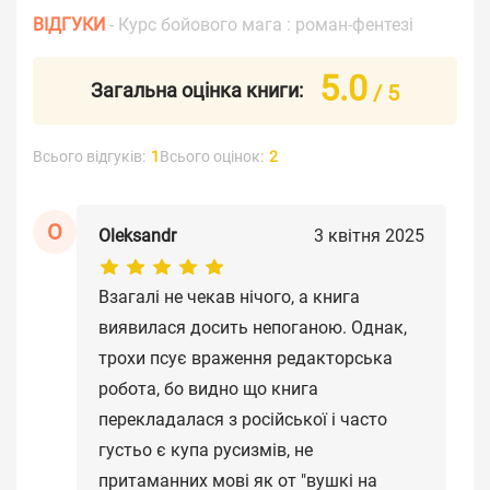
ВІДГУКИ
- Курс бойового мага : роман-фентезі
5.0
Загальна оцінка книги:
/ 5
Всього відгуків:
1
Всього оцінок:
2
O
Oleksandr
3 квітня 2025
Взагалі не чекав нічого, а книга
виявилася досить непоганою. Однак,
трохи псує враження редакторська
робота, бо видно що книга
перекладалася з російської і часто
густьо є купа русизмів, не
притаманних мові як от "вушкі на