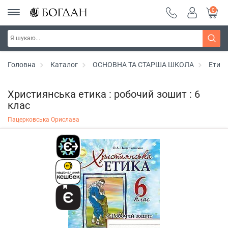
0
Головна
Каталог
ОСНОВНА ТА СТАРША ШКОЛА
Етика
Християнська етика : робочий зошит : 6
клас
Пацерковська Орислава