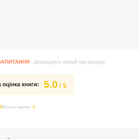
 ЗАПИТАННЯ
- Дванадцять лекцій про фундук
5.0
 оцінка книги:
/ 5
0
Всього оцінок:
1