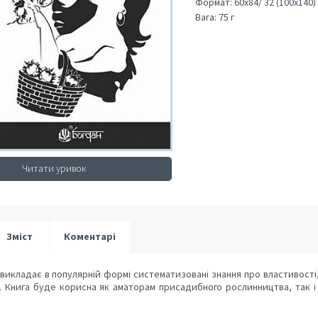
Формат:
60х84/ 32 (100х140)
Вага:
75 г
Читати уривок
Зміст
Коментарі
викладає в популярній формі систематизовані знання про властивості,
 Книга буде корисна як аматорам присадибного рослинництва, так і 