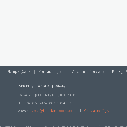
Де придбати
Контактні дані
Доставка і оплата
Foreign 
|
|
|
|
Відділ гуртового продажу:
46008, м. Тернопіль, вул. Подільська, 44
Тел.: (067) 351-44-52, (067) 350-48-17
zbut@bohdan-books.com
Схема проїзду
e-mail:
l
альну власність та авторські права. Будь-яке
використання розміщеної на сайті інформації
можлив