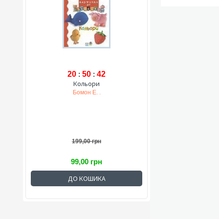
20
:
50
:
41
Кольори
Бомон Е. .
199,00 грн
99,00 грн
ДО КОШИКА