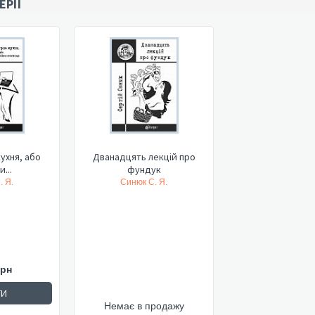
ЕРІЇ
ухня, або
Дванадцять лекцій про
...
фундук
. Я.
Синюк С. Я.
грн
ТИ
Немає в продажу