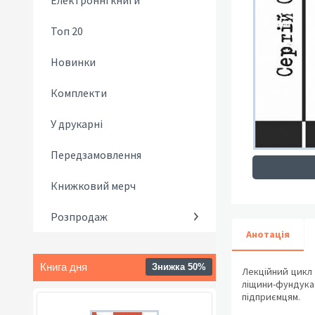
Електронні книги
Топ 20
Новинки
Комплекти
У друкарні
Передзамовлення
Книжковий мерч
Розпродаж
Анотація
Книга дня
Знижка 50%
Лекційний цикл 
ліщини-фундука.
підприємцям.