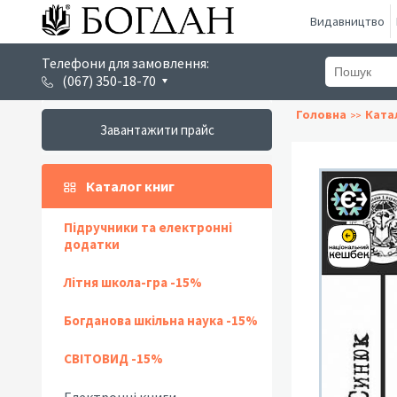
Видавництво
Телефони для замовлення:
(067) 350-18-70
Головна
Ката
Завантажити прайс
Каталог книг
Підручники та електронні
додатки
Літня школа-гра -15%
Богданова шкільна наука -15%
СВІТОВИД -15%