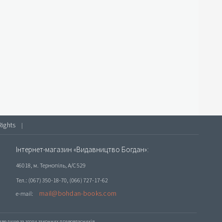
Rights
|
Інтернет-магазин «Видавництво Богдан»:
46018, м. Тернопіль, А/С 529
Тел.: (067) 350-18-70, (066) 727-17-62
mail@bohdan-books.com
e-mail:
е лише за згоди законних правовласників.