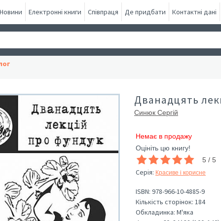
Новини
Електронні книги
Співпраця
Де придбати
Контактні дані
лог
Дванадцять лек
Синюк Сергій
Немає в продажу
Оцініть цю книгу!
5 / 5
Серія
:
Красиве і корисне
ISBN:
978-966-10-4885-9
Кількість сторінок:
184
Обкладинка:
М'яка