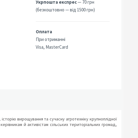
Укрпошта експрес
— 70 грн
(безкоштовно — від 1500 грн)
Оплата
При отриманні
Visa, MasterCard
 історію вирощування та сучасну агротехніку крупноплідної
керівникам й активістам сільських територіальних громад,