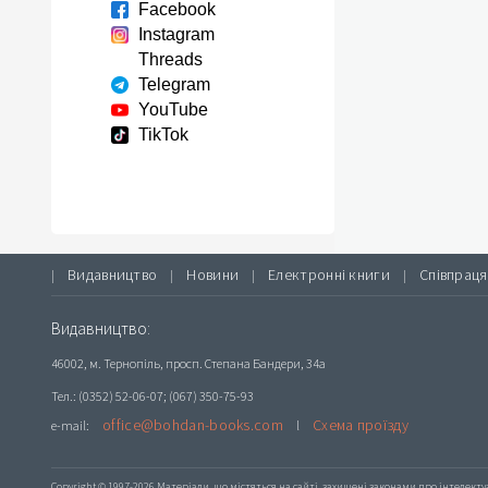
Facebook
Instagram
Threads
Telegram
YouTube
TikTok
Видавництво
Новини
Електронні книги
Співпраця
|
|
|
|
Видавництво:
46002, м. Тернопіль, просп. Степана Бандери, 34а
Тел.: (0352) 52-06-07; (067) 350-75-93
office@bohdan-books.com
Схема проїзду
e-mail:
l
Copyright © 1997-2026 Матеріали, що містяться на сайті, захищені законами про інтелекту