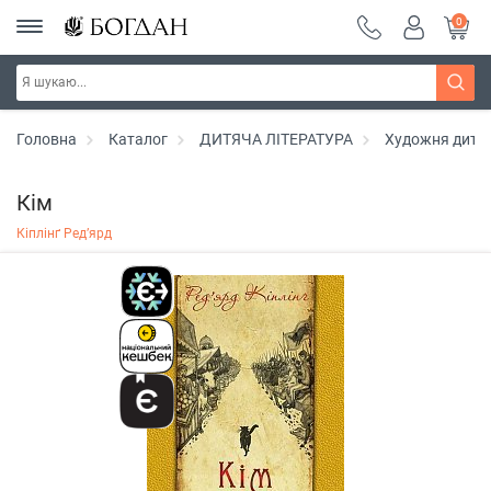
0
Головна
Каталог
ДИТЯЧА ЛІТЕРАТУРА
Художня дитяч
Кім
Кіплінґ Ред’ярд