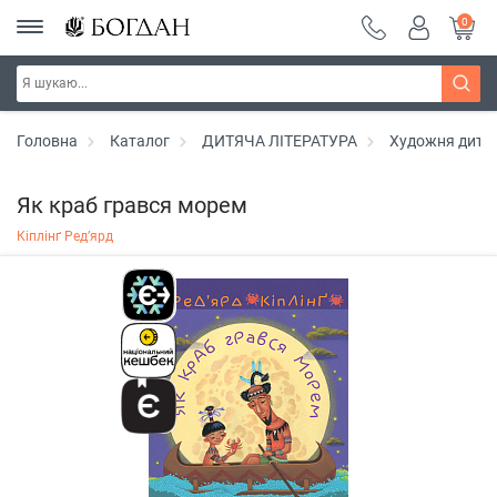
0
Головна
Каталог
ДИТЯЧА ЛІТЕРАТУРА
Художня дитяч
Як краб грався морем
Кіплінґ Ред’ярд