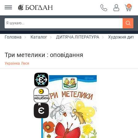
0
Серія "Чейзіана" ~ знижка 20%
Дізнатись більше
Головна
Каталог
ДИТЯЧА ЛІТЕРАТУРА
Художня дитяч
Три метелики : оповідання
Українка Леся