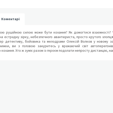
Коментарі
кою рушійною силою може бути кохання? Як домогтися взаємності? 
а естрадну зірку, небезпечного авантюриста, просто крутого хлопця,
ер детективу, бойовика та мелодрами Олексій Волков у новому з
книжки, ви з головою зануритесь у вражаючий світ автоперегонів,
кохання. Хто ж зуміє разом із героєм подолати непросту дистанцію, нап