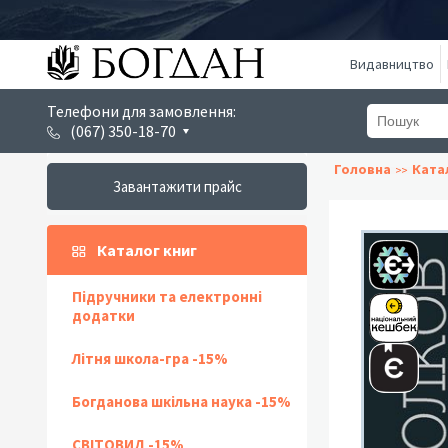
Видавництво
Телефони для замовлення:
(067) 350-18-70
Головна
Ката
Завантажити прайс
Каталог книг
Підручники та електронні
додатки
Літня школа-гра -15%
Богданова шкільна наука -15%
СВІТОВИД -15%