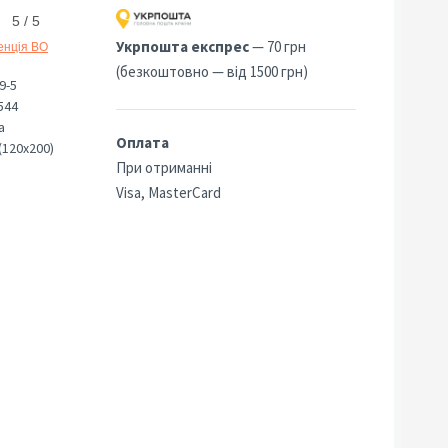
5 / 5
Укрпошта експрес
— 70 грн
енція ВО
(безкоштовно — від 1500 грн)
9-5
544
а
Оплата
(120х200)
При отриманні
Visa, MasterCard