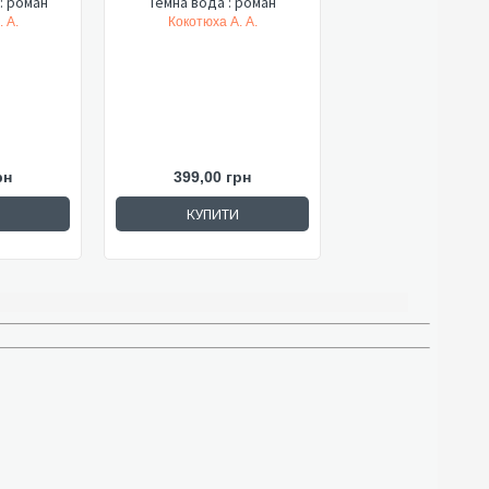
: роман
Темна вода : роман
 А.
Кокотюха А. А.
рн
399,00 грн
КУПИТИ