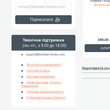
Зламані сход
Добрянськи
Підписатися
Технічна підтримка
399,00 
(пн.-пт., з 9.00 до 18.00)
КУПИ
support@bohdan-books.com
Як зробити замовлення?
Переглянути усі
Способи оплати
Доставка замовлень
Умови доставки, оплати і
повернення
Політика конфіденційності
Публічний договір (Оферта)