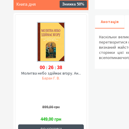
Книга дня
Знижка 50%
Анотація
Наскільки вели
перетворитися н
визнаний майст
сторінки цієї 
всепоглинаючого 
00
:
26
:
37
Молитва небо здіймає вгору. Ан...
Баран Г. В.
899,00 грн
449,00 грн