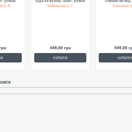
и : роман
Біда на вулиці Тихій : роман
Повний місяць 
й В. В.
Чайковська Н. С.
Кокотюха А.
грн
449,00 грн
549,00 г
ТИ
КУПИТИ
КУПИТИ
 книги