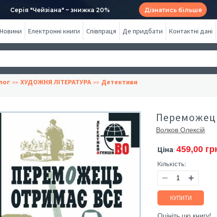
Серія "Чейзіана" ~ знижка 20%
Дізнатись більше
Новини
Електронні книги
Співпраця
Де придбати
Контактні дані
лог
ХУДОЖНЯ ЛІТЕРАТУРА
Детективи
Переможець
Волков Олексій
Ціна
459,00 гр
:
Кількість:
КУПИТИ
Оцініть цю книгу!