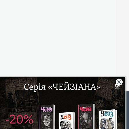
Rights
|
Інтернет-магазин «Видавництво Богдан»:
46018, м. Тернопіль, А/С 529
Тел.: (067) 350-18-70, (066) 727-17-62