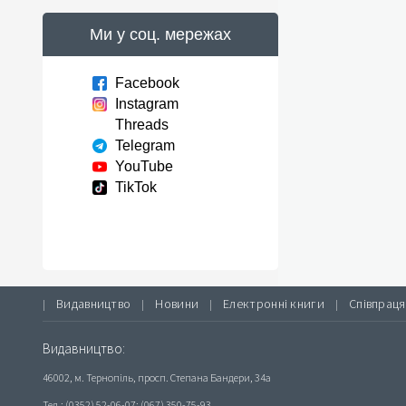
Ми у соц. мережах
Facebook
Instagram
Threads
Telegram
YouTube
TikTok
Видавництво
Новини
Електронні книги
Співпраця
|
|
|
|
Видавництво:
46002, м. Тернопіль, просп. Степана Бандери, 34а
Тел.: (0352) 52-06-07; (067) 350-75-93