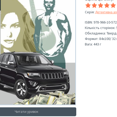
Серія
:
Детективна аг
ISBN:
978-966-10-572
Кількість сторінок:
Обкладинка:
Тверд
Формат:
84х100/ 32 
Вага:
443 г
Читати уривок