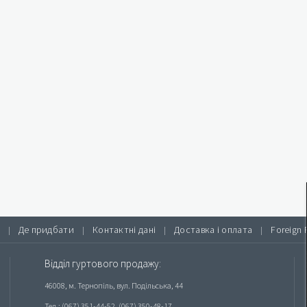
Де придбати
Контактні дані
Доставка і оплата
Foreign 
|
|
|
|
Відділ гуртового продажу:
46008, м. Тернопіль, вул. Подільська, 44
Тел.: (067) 351-44-52, (067) 350-48-17