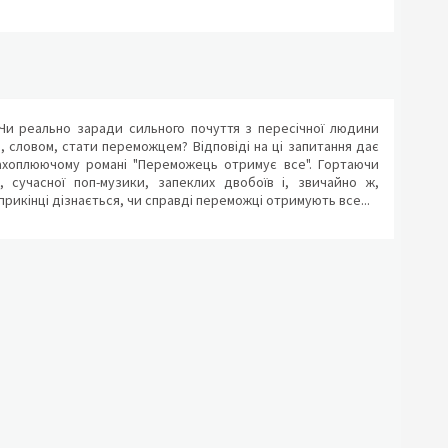
Чи реально заради сильного почуття з пересічної людини
 словом, стати переможцем? Відповіді на ці запитання дає
ахоплюючому романі "Переможець отримує все". Гортаючи
 сучасної поп-музики, запеклих двобоїв і, звичайно ж,
рикінці дізнається, чи справді переможці отримують все...