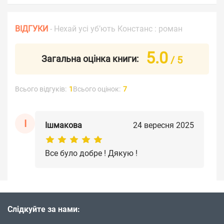
ВІДГУКИ
- Нехай усі уб’ють Констанс : роман
5.0
Загальна оцінка книги:
/ 5
Всього відгуків:
1
Всього оцінок:
7
І
Ішмакова
24 вересня 2025
Все було добре ! Дякую !
Слідкуйте за нами: