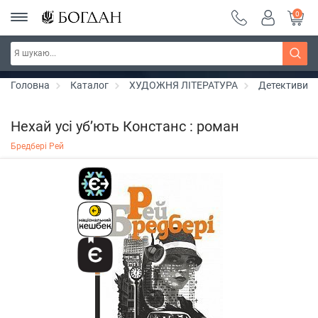
0
Серія "Вандербікери" ~ знижка 25%
Дізнатись більше
Головна
Каталог
ХУДОЖНЯ ЛІТЕРАТУРА
Детективи
Нехай усі уб’ють Констанс : роман
Бредбері Рей