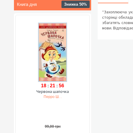
Книга дня
Знижка 50%
“Захоплююча укр
сторінці обклад
збагатять словн
мови. Відповідає
18
:
21
:
55
Червона шапочка
Перро Ш. .
99,00 грн