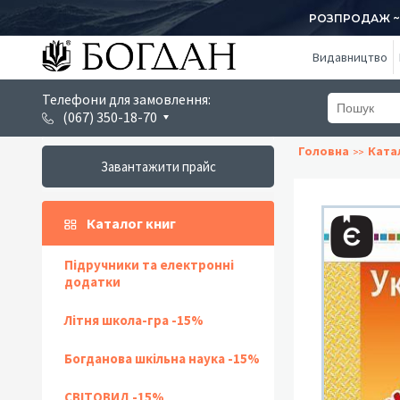
РОЗПРОДАЖ ~ 1
Видавництво
Телефони для замовлення:
(067) 350-18-70
Головна
Ката
Завантажити прайс
Каталог книг
Підручники та електронні
додатки
Літня школа-гра -15%
Богданова шкільна наука -15%
СВІТОВИД -15%