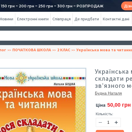
50 грн ~ 200 грн ~ 250 грн ~ 300 грн ~ РОЗПРОДАЖ
Діз
Новини
Електронні книги
Співпраця
Де придбати
Контактні дані
лог
ПОЧАТКОВА ШКОЛА
2 КЛАС
Українська мова та читанн
Українська 
складати р
зв’язного 
Будна Наталя
Ціна
50,00 грн
:
Кількість: