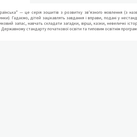
аїнська” — це серія зошитів з розвитку зв’язного мовлення (з назв
инки). Гадаємо, дітей зацікавлять завдання і вправи, подані у нестан
иковий запас, навчать складати загадки, вірші, казки, невеличкі істор
 Державному стандарту початкової освіти та типовим освітнім програмам