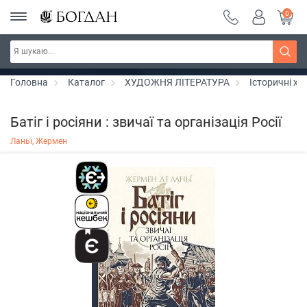
0
РОЗПРОДАЖ ~ 150 грн ~ 200 грн ~ 250 грн ~
Дізнатись більше
300 грн ~ РОЗПРОДАЖ
Головна
Каталог
ХУДОЖНЯ ЛІТЕРАТУРА
Історичні хр
Батіг і росіяни : звичаї та організація Росії
Ланьї, Жермен