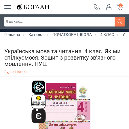
0
РОЗПРОДАЖ ~ 150 грн ~ 200 грн ~ 250 грн ~
Дізнатись більше
300 грн ~ РОЗПРОДАЖ
Головна
Каталог
ПОЧАТКОВА ШКОЛА
4 КЛАС
Укр
Українська мова та читання. 4 клас. Як ми
спілкуємося. Зошит з розвитку зв’язного
мовлення. НУШ
Будна Наталя