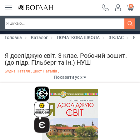
0
РОЗПРОДАЖ ~ 150 грн ~ 200 грн ~ 250 грн ~
Дізнатись більше
300 грн ~ РОЗПРОДАЖ
Головна
Каталог
ПОЧАТКОВА ШКОЛА
3 КЛАС
Я д
Я досліджую світ. 3 клас. Робочий зошит.
(до підр. Гільберг та ін.) НУШ
Будна Наталя ,
Шост Наталія ,
Показати усіх