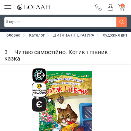
0
Серія "Чейзіана" ~ знижка 20%
Дізнатись більше
Головна
Каталог
ДИТЯЧА ЛІТЕРАТУРА
Художня дитяч
3 – Читаю самостійно. Котик і півник :
казка