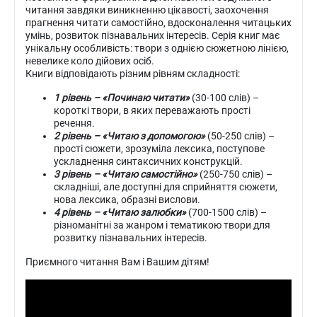
читання завдяки виникненню цікавості, заохочення
прагнення читати самостійно, вдосконалення читацьких
умінь, розвиток пізнавальних інтересів. Серія книг має
унікальну особливість: твори з однією сюжетною лінією,
невелике коло дійових осіб.
Книги відповідають різним рівням складності:
1 рівень – «Починаю читати»
(30-100 слів) –
короткі твори, в яких переважають прості
речення.
2 рівень – «Читаю з допомогою»
(50-250 слів) –
прості сюжети, зрозуміла лексика, поступове
ускладнення синтаксичних конструкцій.
3 рівень – «Читаю самостійно»
(250-750 слів) –
складніші, але доступні для сприйняття сюжети,
нова лексика, образні вислови.
4 рівень – «Читаю залюбки»
(700-1500 слів) –
різноманітні за жанром і тематикою твори для
розвитку пізнавальних інтересів.
Приємного читання Вам і Вашим дітям!