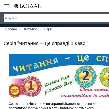
Серія "Чейзіана" ~ знижка 20%
Дізнатись більше
Головна
Каталог
Серії
Серія "Читання — це справді цікаво!"
Серію книг «
Читання – це справді цікаво!
» створено для
поетапного формування в дітей навичок обдуманого