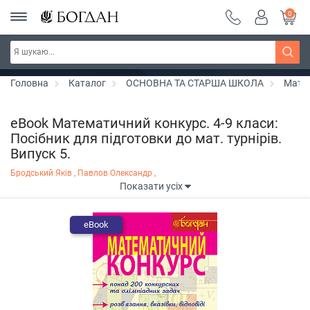
0
РОЗПРОДАЖ ~ 150 грн ~ 200 грн ~ 250 грн ~
Дізнатись більше
300 грн ~ РОЗПРОДАЖ
Головна
Каталог
ОСНОВНА ТА СТАРША ШКОЛА
Мате
eBook Математичний конкурс. 4-9 класи:
Посібник для підготовки до мат. турнірів.
Випуск 5.
Бродський Яків ,
Павлов Олександр ,
Показати усіх
eBook