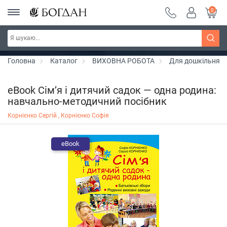
0
Серія "Чейзіана" ~ знижка 20%
Дізнатись більше
Головна
Каталог
ВИХОВНА РОБОТА
Для дошкільнят
eBook Сім’я і дитячий садок — одна родина:
навчально-методичний посібник
Корнієнко Сергій ,
Корнієнко Софія
eBook