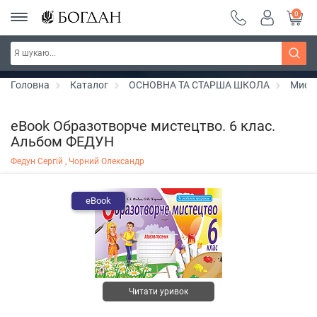
0
РОЗПРОДАЖ ~ 150 грн ~ 200 грн ~ 250 грн ~
Дізнатись більше
300 грн ~ РОЗПРОДАЖ
Головна
Каталог
ОСНОВНА ТА СТАРША ШКОЛА
Мист
eBook Образотворче мистецтво. 6 клас.
Альбом ФЕДУН
Федун Сергій ,
Чорний Олександр
eBook
Читати уривок