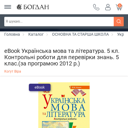
0
РОЗПРОДАЖ ~ 150 грн ~ 200 грн ~ 250 грн ~
Дізнатись більше
300 грн ~ РОЗПРОДАЖ
Головна
Каталог
ОСНОВНА ТА СТАРША ШКОЛА
Украї
eBook Українська мова та література. 5 кл.
Контрольні роботи для перевірки знань. 5
клас.(за програмою 2012 р.)
Когут Віра
eBook