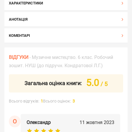
ХАРАКТЕРИСТИКИ
АНОТАЦІЯ
КОМЕНТАРІ
ВІДГУКИ
- Музичне мистецтво. 6 клас. Робочий
зошит. НУШ (до підручн. Кондратової Л.Г.)
5.0
Загальна оцінка книги:
/ 5
Всього відгуків:
1
Всього оцінок:
3
О
Олександр
11 жовтня 2023