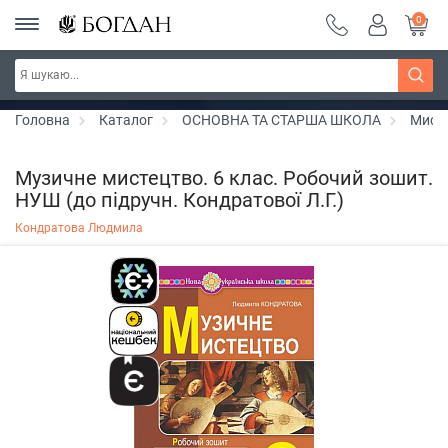
0
РОЗПРОДАЖ ~ 150 грн ~ 200 грн ~ 250 грн ~
Дізнатись більше
300 грн ~ РОЗПРОДАЖ
Головна
Каталог
ОСНОВНА ТА СТАРША ШКОЛА
Мист
Музичне мистецтво. 6 клас. Робочий зошит.
НУШ (до підручн. Кондратової Л.Г.)
Кондратова Людмила