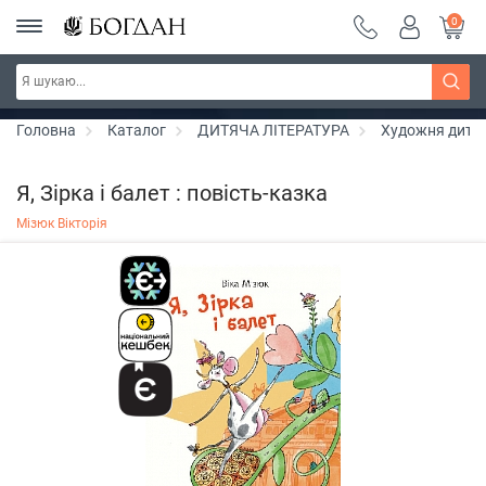
0
Серія "Вандербікери" ~ знижка 25%
Дізнатись більше
Головна
Каталог
ДИТЯЧА ЛІТЕРАТУРА
Художня дитяч
Я, Зірка і балет : повість-казка
Мізюк Вікторія