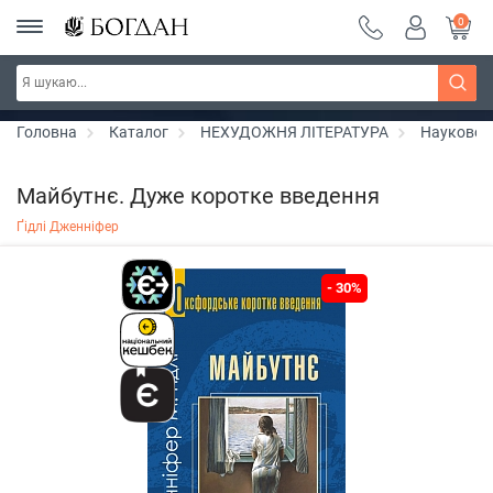
0
РОЗПРОДАЖ ~ 150 грн ~ 200 грн ~ 250 грн ~
Дізнатись більше
300 грн ~ РОЗПРОДАЖ
Головна
Каталог
НЕХУДОЖНЯ ЛІТЕРАТУРА
Науково-
Майбутнє. Дуже коротке введення
Ґідлі Дженніфер
- 30%