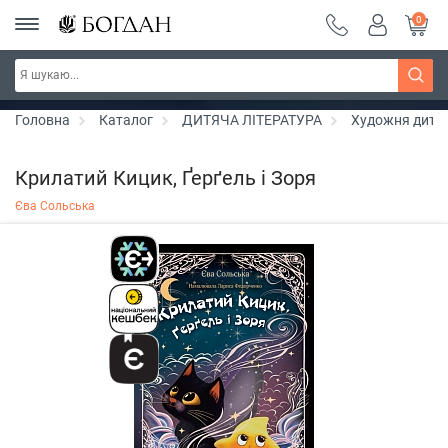
0
РОЗПРОДАЖ ~ 150 грн ~ 200 грн ~ 250 грн ~
Дізнатись більше
300 грн ~ РОЗПРОДАЖ
Головна
Каталог
ДИТЯЧА ЛІТЕРАТУРА
Художня дитяч
Крилатий Кицик, Ґерґель і Зоря
Єва Сольська