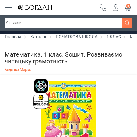
0
РОЗПРОДАЖ ~ 150 грн ~ 200 грн ~ 250 грн ~
Дізнатись більше
300 грн ~ РОЗПРОДАЖ
Головна
Каталог
ПОЧАТКОВА ШКОЛА
1 КЛАС
Ма
Математика. 1 клас. Зошит. Розвиваємо
читацьку грамотність
Беденко Марко