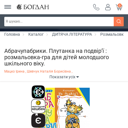
0
Серія "Вандербікери" ~ знижка 25%
Дізнатись більше
Головна
Каталог
ДИТЯЧА ЛІТЕРАТУРА
Розмальовки
Абрачупабрики. Плутанка на подвір’ї :
розмальовка-гра для дітей молодшого
шкільного віку.
Мацко Ірина ,
Шевчук Наталія Борисівна ,
Показати усіх